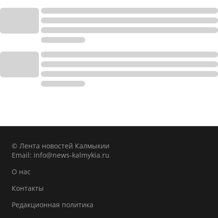
© Лента новостей Калмыкии
Email:
info@news-kalmykia.ru
О нас
Контакты
Редакционная политика