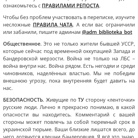
ознакомьтесь с
ПРАВИЛАМИ РЕПОСТА
.
Чтобы без проблем участвовать в переписке, изучите
несложные
ПРАВИЛА ЧАТА
. А если вас ограничили
или забанили, пишите админам
@adm_biblioteka_bot
Общественное
. Это не только жители бывшей УССР,
которые сейчас под временной оккупацией Запада и
бандеровской мерзости. Война не только на ЛБС –
война внутри нас. Война рядом. Есть негодяи и среди
чиновников, наделённых властью. Мы не победим
внешнюю угрозу, пока внутренняя будет давить на
нас.
БЕЗОПАСНОСТЬ
. Живущие по
ТУ
сторону «ленточки»
русские люди. Лично я прекрасно понимаю, в какой
опасности вы находитесь. Комментарий с вашей
стороны может повлечь за собой тюремный срок в
украинской тюрьме. Ваши близкие лишатся всего, до
чего дотянутся клешни бандеровцев. Я всё это знаю.