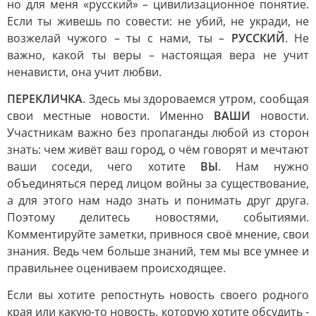
но для меня «русский» – цивилизационное понятие.
Если ты живешь по совести: не убий, не укради, не
возжелай чужого – ты с нами, ты –
РУССКИЙ
. Не
важно, какой ты веры – настоящая вера не учит
ненависти, она учит любви.
ПЕРЕКЛИЧКА
. Здесь мы здороваемся утром, сообщая
свои местные новости. Именно
ВАШИ
новости.
Участникам важно без пропаганды любой из сторон
знать: чем живёт ваш город, о чём говорят и мечтают
ваши соседи, чего хотите
ВЫ
. Нам нужно
объединяться перед лицом войны за существование,
а для этого нам надо знать и понимать друг друга.
Поэтому делитесь новостями, событиями.
Комментируйте заметки, привнося своё мнение, свои
знания. Ведь чем больше знаний, тем мы все умнее и
правильнее оцениваем происходящее.
Если вы хотите репостнуть новость своего родного
края или какую-то новость, которую хотите обсудить -