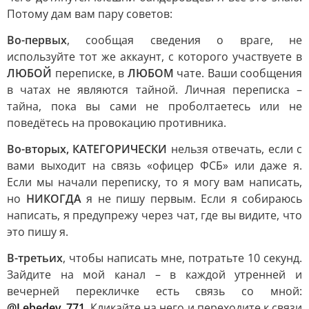
Потому дам вам пару советов:
Во-первых
, сообщая сведения о враге, не
используйте тот же аккаунт, с которого участвуете в
ЛЮБОЙ
переписке, в
ЛЮБОМ
чате. Ваши сообщения
в чатах не являются тайной. Личная переписка –
тайна, пока вы сами не проболтаетесь или не
поведётесь на провокацию противника.
Во-вторых, КАТЕГОРИЧЕСКИ
нельзя отвечать, если с
вами выходит на связь «офицер ФСБ» или даже я.
Если мы начали переписку, то я могу вам написать,
но
НИКОГДА
я не пишу первым. Если я собираюсь
написать, я предупрежу через чат, где вы видите, что
это пишу я.
В-третьих
, чтобы написать мне, потратьте 10 секунд.
Зайдите на мой канал – в каждой утренней и
вечерней перекличке есть связь со мной:
@Lebedev_771
. Кликайте на него и переходите к связи