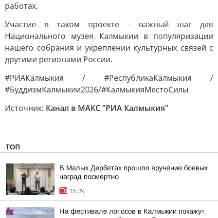
работах.
Участие в таком проекте - важный шаг для
Национального музея Калмыкии в популяризации
нашего собрания и укреплении культурных связей с
другими регионами России.
#РИАКалмыкия / #РеспубликаКалмыкия /
#БуддизмКалмыкии2026/#КалмыкияМестоСилы
Источник:
Канал в МАКС "РИА Калмыкия"
ТОП
В Малых Дербетах прошло вручение боевых
наград посмертно
15:39
На фестивале лотосов в Калмыкии покажут