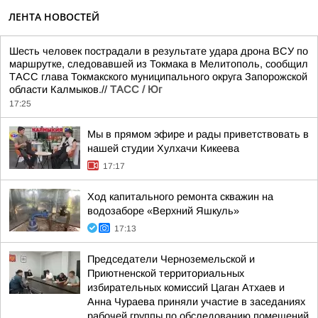
ЛЕНТА НОВОСТЕЙ
Шесть человек пострадали в результате удара дрона ВСУ по
маршрутке, следовавшей из Токмака в Мелитополь, сообщил
ТАСС глава Токмакского муниципального округа Запорожской
области Калмыков.//
ТАСС / Юг
17:25
Мы в прямом эфире и рады приветствовать в
нашей студии Хулхачи Кикеева
17:17
Ход капитального ремонта скважин на
водозаборе «Верхний Яшкуль»
17:13
Председатели Черноземельской и
Приютненской территориальных
избирательных комиссий Цаган Атхаев и
Анна Чураева приняли участие в заседаниях
рабочей группы по обследованию помещений