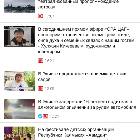
театрализованный пролог «Рождение
лотоса»
17:07
В сегодняшнем прямом эфире «ОРА ЦАГ»
поговорим о творчестве, калмыцком стиле,
силе духа и семейных связях с нашим гостем
- Хулхачи Кикееввым, художником и
ювелиром
16:21
В Элисте продолжается приемка детских
садов
13:08
В Элисте задержали 16-летнего водителя в
алкогольном опьянении за рулем автомобиля
12:21
На фестивале детских организаций
Республики Калмыкия «Хамдан»