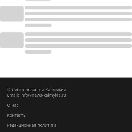
© Лента новостей Калмыкии
Email:
info@news-kalmykia.ru
О нас
Контакты
Редакционная политика