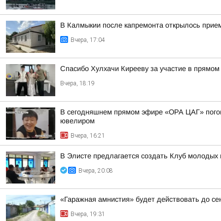
В Калмыкии после капремонта открылось прие
Вчера, 17:04
Спасибо Хулхачи Кирееву за участие в прямо
Вчера, 18:19
В сегодняшнем прямом эфире «ОРА ЦАГ» погово
ювелиром
Вчера, 16:21
В Элисте предлагается создать Клуб молодых 
Вчера, 20:08
«Гаражная амнистия» будет действовать до се
Вчера, 19:31