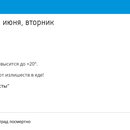
2 июня, вторник
высится до +20°.
т излишеств в еде!
сты"
град посмертно