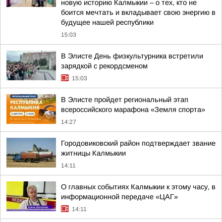
новую историю Калмыкии – о тех, кто не
боится мечтать и вкладывает свою энергию в
будущее нашей республики
15:03
В Элисте День физкультурника встретили
зарядкой с рекордсменом
15:03
В Элисте пройдет региональный этап
всероссийского марафона «Земля спорта»
14:27
Городовиковский район подтверждает звание
житницы Калмыкии
14:11
О главных событиях Калмыкии к этому часу, в
информационной передаче «ЦАГ»
14:11