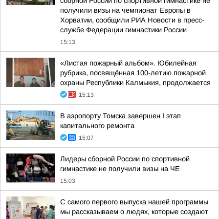
сборной России по спортивной гимнастике не
получили визы на чемпионат Европы в
Хорватии, сообщили РИА Новости в пресс-
службе Федерации гимнастики России
15:13
«Листая пожарный альбом». Юбилейная
рубрика, посвящённая 100-летию пожарной
охраны Республики Калмыкия, продолжается
15:13
В аэропорту Томска завершен I этап
капитального ремонта
15:07
Лидеры сборной России по спортивной
гимнастике не получили визы на ЧЕ
15:03
С самого первого выпуска нашей программы
мы рассказываем о людях, которые создают