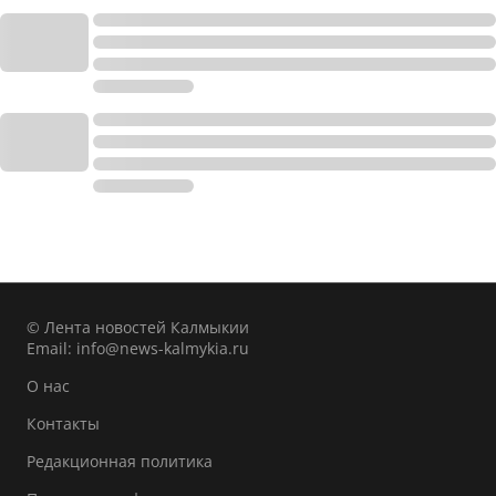
© Лента новостей Калмыкии
Email:
info@news-kalmykia.ru
О нас
Контакты
Редакционная политика