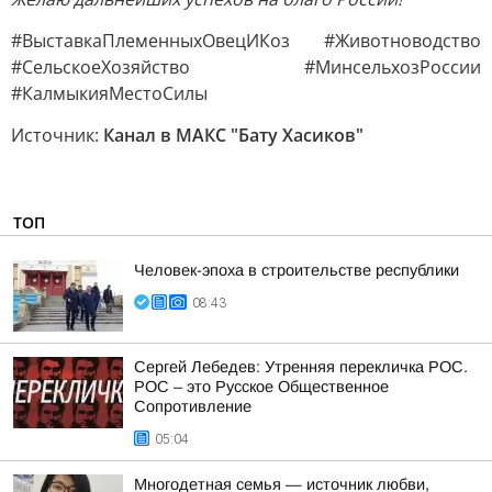
#ВыставкаПлеменныхОвецИКоз #Животноводство
#СельскоеХозяйство #МинсельхозРоссии
#КалмыкияМестоСилы
Источник:
Канал в МАКС "Бату Хасиков"
ТОП
Человек-эпоха в строительстве республики
08:43
Сергей Лебедев: Утренняя перекличка РОС.
РОС – это Русское Общественное
Сопротивление
05:04
Многодетная семья — источник любви,