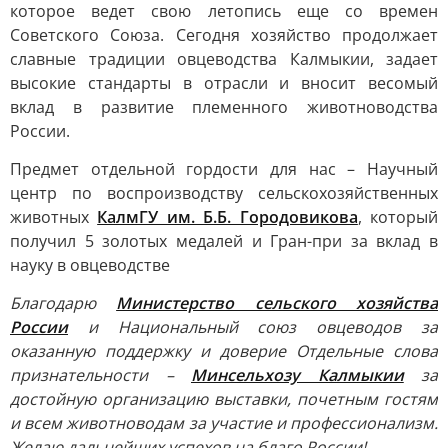
которое ведет свою летопись еще со времен
Советского Союза. Сегодня хозяйство продолжает
славные традиции овцеводства Калмыкии, задает
высокие стандарты в отрасли и вносит весомый
вклад в развитие племенного животноводства
России.
Предмет отдельной гордости для нас – Научный
центр по воспроизводству сельскохозяйственных
животных
КалмГУ им. Б.Б. Городовикова
, который
получил 5 золотых медалей и Гран-при за вклад в
науку в овцеводстве
Благодарю
Министерство сельского хозяйства
России
и Национальный союз овцеводов за
оказанную поддержку и доверие
Отдельные слова
признательности –
Минсельхозу Калмыкии
за
достойную организацию выставки, почетным гостям
и всем животноводам за участие и профессионализм.
Желаю дальнейших успехов на благо России!