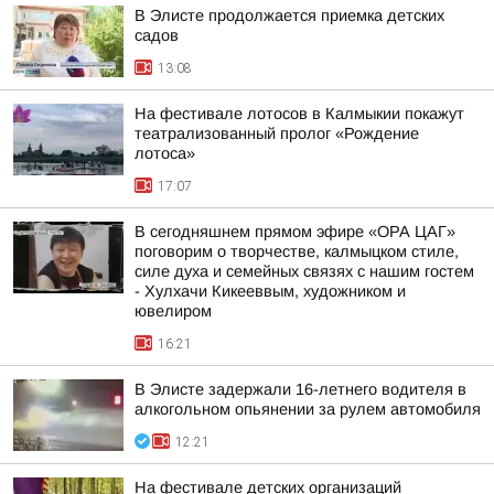
В Элисте продолжается приемка детских
садов
13:08
На фестивале лотосов в Калмыкии покажут
театрализованный пролог «Рождение
лотоса»
17:07
В сегодняшнем прямом эфире «ОРА ЦАГ»
поговорим о творчестве, калмыцком стиле,
силе духа и семейных связях с нашим гостем
- Хулхачи Кикееввым, художником и
ювелиром
16:21
В Элисте задержали 16-летнего водителя в
алкогольном опьянении за рулем автомобиля
12:21
На фестивале детских организаций