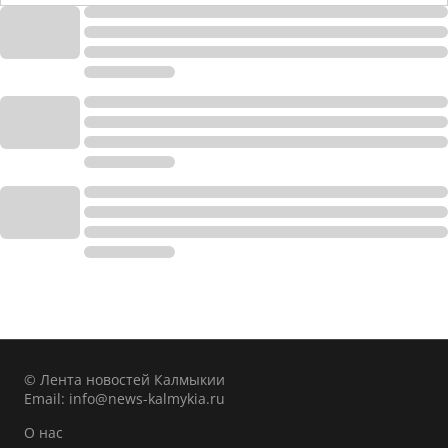
© Лента новостей Калмыкии
Email:
info@news-kalmykia.ru
О нас