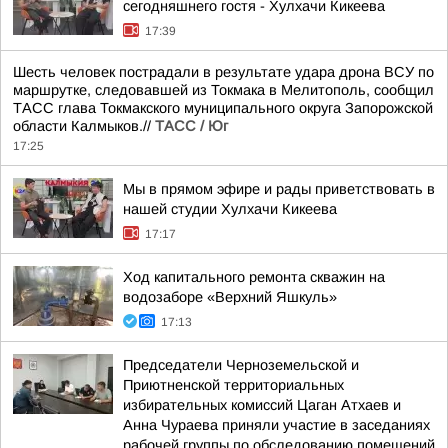
сегодняшнего гостя - Хулхачи Кикеева
17:39
Шесть человек пострадали в результате удара дрона ВСУ по
маршрутке, следовавшей из Токмака в Мелитополь, сообщил
ТАСС глава Токмакского муниципального округа Запорожской
области Калмыков.//
ТАСС / Юг
17:25
Мы в прямом эфире и рады приветствовать в
нашей студии Хулхачи Кикеева
17:17
Ход капитального ремонта скважин на
водозаборе «Верхний Яшкуль»
17:13
Председатели Черноземельской и
Приютненской территориальных
избирательных комиссий Цаган Атхаев и
Анна Чураева приняли участие в заседаниях
рабочей группы по обследованию помещений