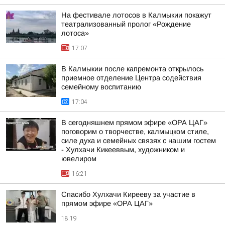
На фестивале лотосов в Калмыкии покажут
театрализованный пролог «Рождение
лотоса»
17:07
В Калмыкии после капремонта открылось
приемное отделение Центра содействия
семейному воспитанию
17:04
В сегодняшнем прямом эфире «ОРА ЦАГ»
поговорим о творчестве, калмыцком стиле,
силе духа и семейных связях с нашим гостем
- Хулхачи Кикееввым, художником и
ювелиром
16:21
Спасибо Хулхачи Кирееву за участие в
прямом эфире «ОРА ЦАГ»
18:19