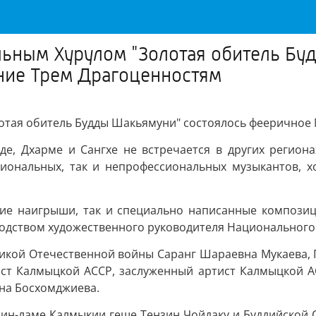
льным Хурулом "Золотая обитель Бу
ие Трем Драгоценностям
лотая обитель Будды Шакьямуни" состоялось фееричное
е, Дхарме и Сангхе не встречается в других региона
иональных, так и непрофессиональных музыкантов, х
ие наигрыши, так и специально написанные композици
одством художественного руководителя Национального 
икой Отечественной войны Саранг Шараевна Мукаева, 
ист Калмыцкой АССР, заслуженный артист Калмыцкой 
яна Босхомджиева.
н-ламе Калмыкии геше Тензин Чойдаку и Буддийской С