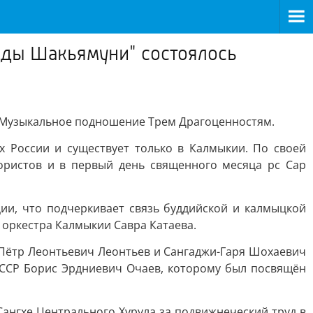
дды Шакьямуни" состоялось
 Музыкальное подношение Трем Драгоценностям.
х России и существует только в Калмыкии. По своей
ористов и в первый день священного месяца рс Сар
и, что подчеркивает связь буддийской и калмыцкой
оркестра Калмыкии Савра Катаева.
Пётр Леонтьевич Леонтьев и Сангаджи-Гаря Шохаевич
АССР Борис Эрдниевич Очаев, которому был посвящён
ангхе Центрального Хурула за подвижнеческий труд в