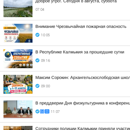
Доброе утро!. Сегодня 8 августа, суббота
07:04
Внимание Чрезвычайная пожарная опасность
10:05
В Республике Калмыкия за прошедшие сутки
09:16
Максим Сорокин: Архангельскослободская школа
09:00
В преддверии Дня физкультурника в конферен
11:07
Сотрудники полиции Калмыкии приняли участие