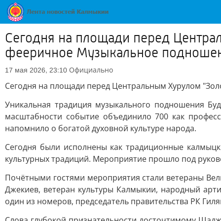
Сегодня на площади перед Центра
фееричное Музыкальное подношен
Официально
17 мая 2026, 23:10
Сегодня на площади перед Центральным Хурулом "Зо
Уникальная традиция музыкального подношения Будд
масштабности событие объединило 700 как професс
напомнило о богатой духовной культуре народа.
Сегодня были исполнены как традиционные калмыцк
культурных традиций. Мероприятие прошло под руков
Почётными гостями мероприятия стали ветераны Вел
Джекиев, ветеран культуры Калмыкии, народный арт
один из номеров, председатель правительства РК Гил
Слова глубокой признательности досточтимому Шаджи