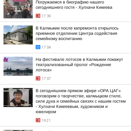
Погружаемся в биографию нашего
сегодняшнего гостя - Хулхачи Кикеева
17:39
В Калмыкии после капремонта открылось
приемное отделение Центра содействия
семейному воспитанию
17:04
На фестивале лотосов в Калмыкии покажут
театрализованный пролог «Рождение
лотоса»
17:07
В сегодняшнем прямом эфире «ОРА ЦАГ»
поговорим о творчестве, калмыцком стиле,
силе духа и семейных связях с нашим гостем
- Хулхачи Кикееввым, художником и
ювелиром
16:21