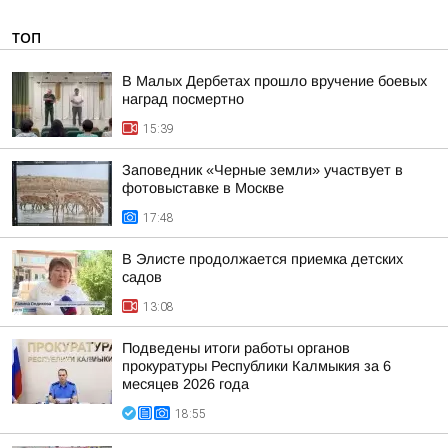
ТОП
В Малых Дербетах прошло вручение боевых
наград посмертно
15:39
Заповедник «Черные земли» участвует в
фотовыставке в Москве
17:48
В Элисте продолжается приемка детских
садов
13:08
Подведены итоги работы органов
прокуратуры Республики Калмыкия за 6
месяцев 2026 года
18:55