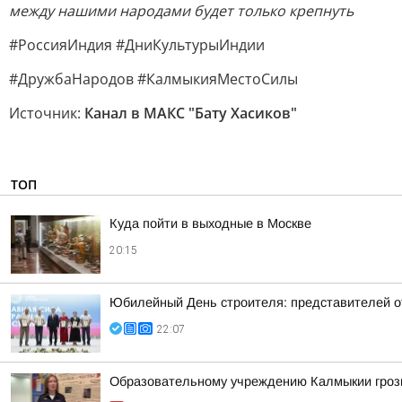
между нашими народами будет только крепнуть
#РоссияИндия #ДниКультурыИндии
#ДружбаНародов #КалмыкияМестоСилы
Источник:
Канал в МАКС "Бату Хасиков"
ТОП
Куда пойти в выходные в Москве
20:15
Юбилейный День строителя: представителей 
22:07
Образовательному учреждению Калмыкии грози