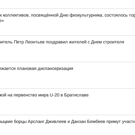
х коллективов, посвящённой Дню физкультурника, состоялось то
е»
роитель Петр Леонтьев поздравил жителей с Днем строителя
олжается плановая диспансеризация
кой на первенство мира U-20 в Братиславе
лмыцкие борцы Арсланг Дживлеев и Данзан Бембеев примут учас