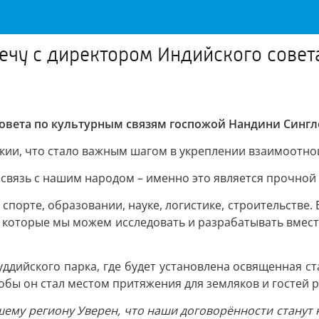
речу с директором Индийского совет
совета по культурным связям госпожой Нандини Синг
ыкии, что стало важным шагом в укреплении взаимоотн
вязь с нашим народом – именно это является прочной 
 спорте, образовании, науке, логистике, строительств
, которые мы можем исследовать и разрабатывать вмест
ддийского парка, где будет установлена освященная ст
бы он стал местом притяжения для земляков и гостей р
ашему региону
Уверен, что наши договорённости станут 