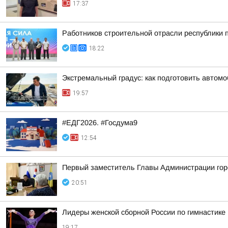
17:37
Работников строительной отрасли республики
18:22
Экстремальный градус: как подготовить автомо
19:57
#ЕДГ2026. #Госдума9
12:54
Первый заместитель Главы Администрации гор
20:51
Лидеры женской сборной России по гимнастике
19:17