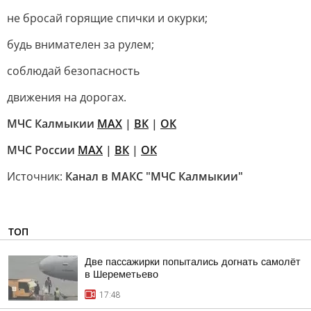
не бросай горящие спички и окурки;
будь внимателен за рулем;
соблюдай безопасность
движения на дорогах.
МЧС Калмыкии
MAX
|
ВК
|
ОК
МЧС России
MAX
|
ВК
|
ОК
Источник:
Канал в МАКС "МЧС Калмыкии"
ТОП
Две пассажирки попытались догнать самолёт
в Шереметьево
17:48