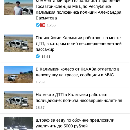
Комментарий врио начальника Управления
Госавтоинспекции МВД по Республике
Калмыкия полковника полиции Александра
Бахмутова
15:55
Полицейские Калмыкии работают на месте
ДТП, в котором погиб несовершеннолетний
пассажир
15:51
В Калмыкии колесо от КамАЗа отлетело в
легковушку на трассе, сообщили в МЧС
15:39
На месте ДТП в Калмыкии работают
полицейские: погибла несовершеннолетняя
15:37
Штраф за езду по обочине предложили
увеличить до 5000 рублей