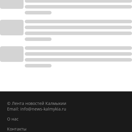
© Лента новостей Калмыкии
Email:
info@news-kalmykia.ru
О нас
Контакты