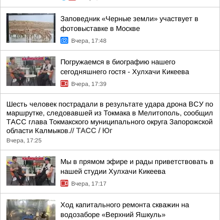
Заповедник «Черные земли» участвует в
фотовыставке в Москве
Вчера, 17:48
Погружаемся в биографию нашего
сегодняшнего гостя - Хулхачи Кикеева
Вчера, 17:39
Шесть человек пострадали в результате удара дрона ВСУ по
маршрутке, следовавшей из Токмака в Мелитополь, сообщил
ТАСС глава Токмакского муниципального округа Запорожской
области Калмыков.//
ТАСС / Юг
Вчера, 17:25
Мы в прямом эфире и рады приветствовать в
нашей студии Хулхачи Кикеева
Вчера, 17:17
Ход капитального ремонта скважин на
водозаборе «Верхний Яшкуль»