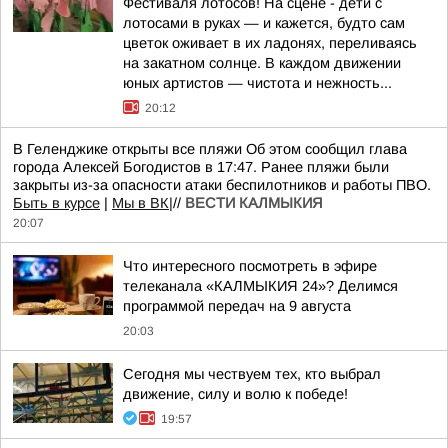
Фестиваля лотосов! На сцене - дети с
лотосами в руках — и кажется, будто сам
цветок оживает в их ладонях, переливаясь
на закатном солнце. В каждом движении
юных артистов — чистота и нежность...
20:12
В Геленджике открыты все пляжи Об этом сообщил глава
города Алексей Богодистов в 17:47. Ранее пляжи были
закрыты из-за опасности атаки беспилотников и работы ПВО.
Быть в курсе
|
Мы в ВК|
//
ВЕСТИ КАЛМЫКИЯ
20:07
Что интересного посмотреть в эфире
телеканала «КАЛМЫКИЯ 24»? Делимся
программой передач на 9 августа
20:03
Сегодня мы чествуем тех, кто выбрал
движение, силу и волю к победе!
19:57