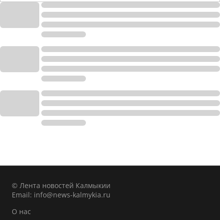
© Лента новостей Калмыкии
Email:
info@news-kalmykia.ru
О нас