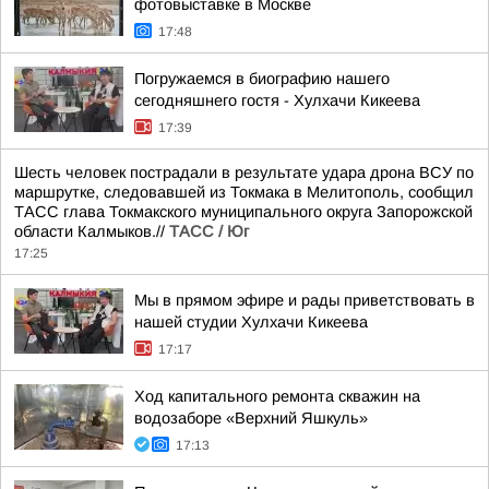
фотовыставке в Москве
17:48
Погружаемся в биографию нашего
сегодняшнего гостя - Хулхачи Кикеева
17:39
Шесть человек пострадали в результате удара дрона ВСУ по
маршрутке, следовавшей из Токмака в Мелитополь, сообщил
ТАСС глава Токмакского муниципального округа Запорожской
области Калмыков.//
ТАСС / Юг
17:25
Мы в прямом эфире и рады приветствовать в
нашей студии Хулхачи Кикеева
17:17
Ход капитального ремонта скважин на
водозаборе «Верхний Яшкуль»
17:13