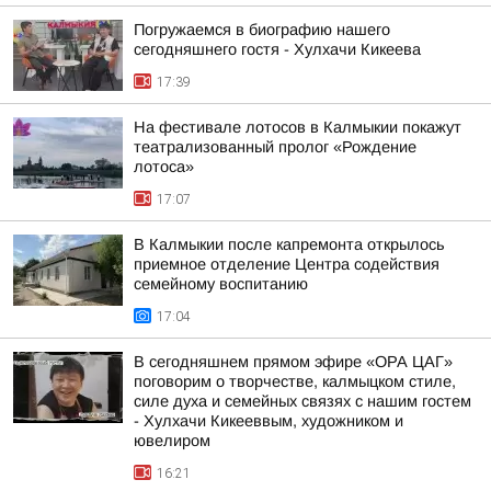
Погружаемся в биографию нашего
сегодняшнего гостя - Хулхачи Кикеева
17:39
На фестивале лотосов в Калмыкии покажут
театрализованный пролог «Рождение
лотоса»
17:07
В Калмыкии после капремонта открылось
приемное отделение Центра содействия
семейному воспитанию
17:04
В сегодняшнем прямом эфире «ОРА ЦАГ»
поговорим о творчестве, калмыцком стиле,
силе духа и семейных связях с нашим гостем
- Хулхачи Кикееввым, художником и
ювелиром
16:21