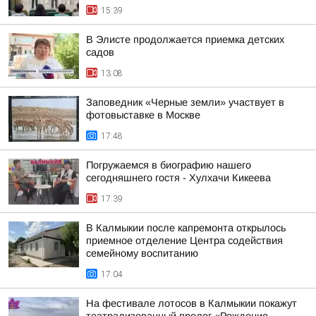
15:39
В Элисте продолжается приемка детских
садов
13:08
Заповедник «Черные земли» участвует в
фотовыставке в Москве
17:48
Погружаемся в биографию нашего
сегодняшнего гостя - Хулхачи Кикеева
17:39
В Калмыкии после капремонта открылось
приемное отделение Центра содействия
семейному воспитанию
17:04
На фестивале лотосов в Калмыкии покажут