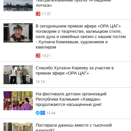
театрализованный пролог «Рождение
лотоса»
17:07
В сегодняшнем прямом эфире «ОРА ЦАГ»
поговорим о творчестве, калмыцком стиле,
силе духа и семейных связях с нашим гостем
- Хулхачи Кикееввым, художником и
ювелиром
16:21
Спасибо Хулхачи Кирееву за участие в
прямом эфире «ОРА ЦАГ»
18:19
На фестивале детских организаций
Республики Калмыкия «Хамдан»
продолжаются насыщенные дни!
15:44
Постирали джинсы вместе с тысячной
купюрой?