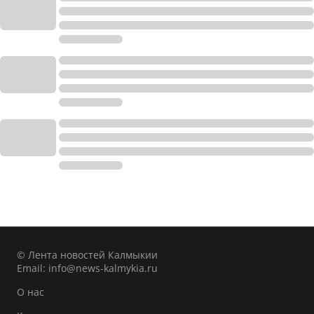
© Лента новостей Калмыкии
Email:
info@news-kalmykia.ru
О нас