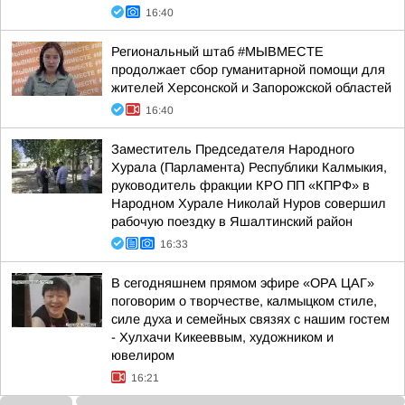
16:40
Региональный штаб #МЫВМЕСТЕ
продолжает сбор гуманитарной помощи для
жителей Херсонской и Запорожской областей
16:40
Заместитель Председателя Народного
Хурала (Парламента) Республики Калмыкия,
руководитель фракции КРО ПП «КПРФ» в
Народном Хурале Николай Нуров совершил
рабочую поездку в Яшалтинский район
16:33
В сегодняшнем прямом эфире «ОРА ЦАГ»
поговорим о творчестве, калмыцком стиле,
силе духа и семейных связях с нашим гостем
- Хулхачи Кикееввым, художником и
ювелиром
16:21