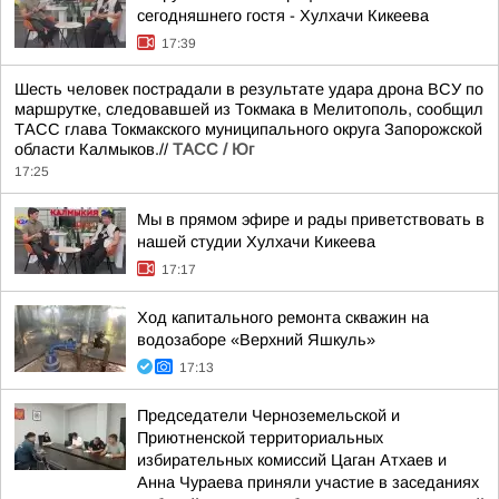
сегодняшнего гостя - Хулхачи Кикеева
17:39
Шесть человек пострадали в результате удара дрона ВСУ по
маршрутке, следовавшей из Токмака в Мелитополь, сообщил
ТАСС глава Токмакского муниципального округа Запорожской
области Калмыков.//
ТАСС / Юг
17:25
Мы в прямом эфире и рады приветствовать в
нашей студии Хулхачи Кикеева
17:17
Ход капитального ремонта скважин на
водозаборе «Верхний Яшкуль»
17:13
Председатели Черноземельской и
Приютненской территориальных
избирательных комиссий Цаган Атхаев и
Анна Чураева приняли участие в заседаниях