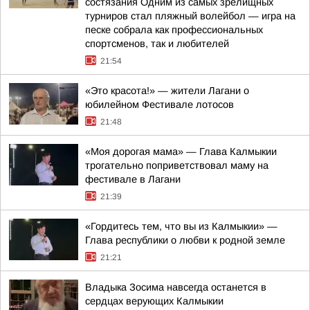
состязания Одним из самых зрелищных
турниров стал пляжный волейбол — игра на
песке собрала как профессиональных
спортсменов, так и любителей
21:54
«Это красота!» — жители Лагани о
юбилейном Фестивале лотосов
21:48
«Моя дорогая мама» — Глава Калмыкии
трогательно поприветствовал маму на
фестивале в Лагани
21:39
«Гордитесь тем, что вы из Калмыкии» —
Глава республики о любви к родной земле
21:21
Владыка Зосима навсегда останется в
сердцах верующих Калмыкии