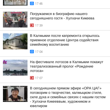
17:48
Погружаемся в биографию нашего
сегодняшнего гостя - Хулхачи Кикеева
17:39
В Калмыкии после капремонта открылось
приемное отделение Центра содействия
семейному воспитанию
17:04
На фестивале лотосов в Калмыкии покажут
театрализованный пролог «Рождение
лотоса»
17:07
В сегодняшнем прямом эфире «ОРА ЦАГ»
поговорим о творчестве, калмыцком стиле,
силе духа и семейных связях с нашим гостем
- Хулхачи Кикееввым, художником и
ювелиром