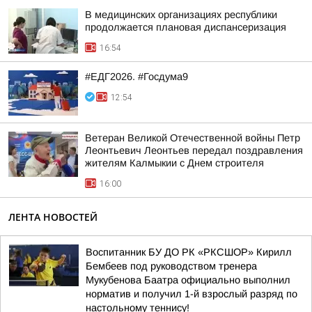
В медицинских организациях республики
продолжается плановая диспансеризация
16:54
#ЕДГ2026. #Госдума9
12:54
Ветеран Великой Отечественной войны Петр
Леонтьевич Леонтьев передал поздравления
жителям Калмыкии с Днем строителя
16:00
ЛЕНТА НОВОСТЕЙ
Воспитанник БУ ДО РК «РКСШОР» Кирилл
Бембеев под руководством тренера
Мукубенова Баатра официально выполнил
норматив и получил 1-й взрослый разряд по
настольному теннису!