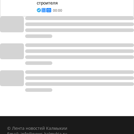
строителя
00:00
© Лента новостей Калмыкии
Email:
info@news-kalmykia.ru