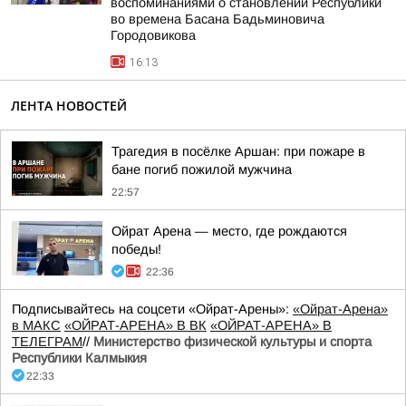
воспоминаниями о становлении Республики
во времена Басана Бадьминовича
Городовикова
16:13
ЛЕНТА НОВОСТЕЙ
Трагедия в посёлке Аршан: при пожаре в
бане погиб пожилой мужчина
22:57
Ойрат Арена — место, где рождаются
победы!
22:36
Подписывайтесь на соцсети «Ойрат-Арены»:
«Ойрат-Арена»
в МАКС
«ОЙРАТ-АРЕНА» В ВК
«ОЙРАТ-АРЕНА» В
ТЕЛЕГРАМ
//
Министерство физической культуры и спорта
Республики Калмыкия
22:33