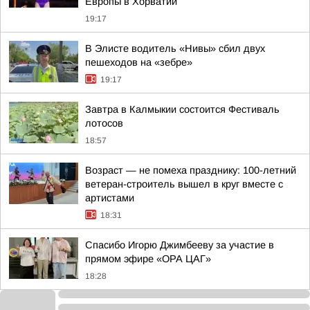
Европы в Хорватии
19:17
В Элисте водитель «Нивы» сбил двух
пешеходов на «зебре»
19:17
Завтра в Калмыкии состоится Фестиваль
лотосов
18:57
Возраст — не помеха празднику: 100-летний
ветеран-строитель вышел в круг вместе с
артистами
18:31
Спасибо Игорю Джимбееву за участие в
прямом эфире «ОРА ЦАГ»
18:28