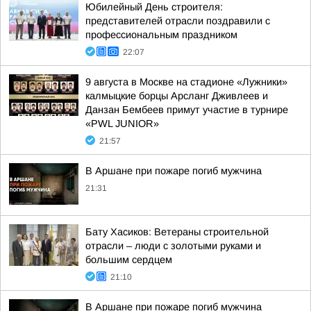
Юбилейный День строителя:
представителей отрасли поздравили с
профессиональным праздником
22:07
9 августа в Москве на стадионе «Лужники»
калмыцкие борцы Арсланг Дживлеев и
Данзан Бембеев примут участие в турнире
«PWL JUNIOR»
21:57
В Аршане при пожаре погиб мужчина
21:31
Бату Хасиков: Ветераны строительной
отрасли – люди с золотыми руками и
большим сердцем
21:10
В Аршане при пожаре погиб мужчина